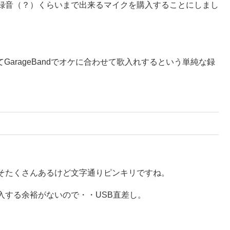
録音（？）くらいまで出来るマイクを購入することにしまし
GarageBandでオケに合わせて歌入れするという単純な録
そたくさんあるけど文字通りピンキリですね。
入する余裕がないので・・USB直差し。