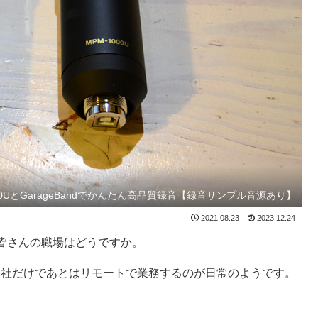
00UとGarageBandでかんたん高品質録音【録音サンプル音源あり】
2021.08.23
2023.12.24
皆さんの職場はどうですか。
出社だけであとはリモートで業務するのが日常のようです。