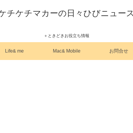
ケチケチマカーの日々ひびニュー
＋ときどきお役立ち情報
Life& me
Mac& Mobile
お問合せ