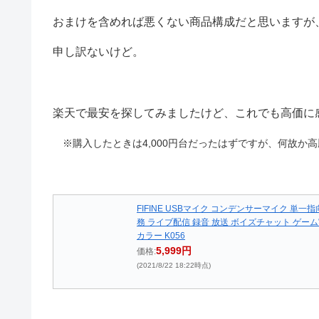
おまけを含めれば悪くない商品構成だと思いますが、
申し訳ないけど。
楽天で最安を探してみましたけど、これでも高価に
※購入したときは4,000円台だったはずですが、何故か高
FIFINE USBマイク コンデンサーマイク 単一
務 ライブ配信 録音 放送 ボイズチャット ゲーム実況
カラー K056
5,999円
価格:
(2021/8/22 18:22時点)