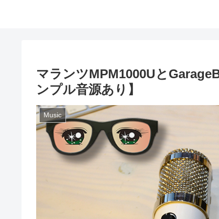
マランツMPM1000UとGara
ンプル音源あり】
Music