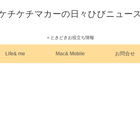
ケチケチマカーの日々ひびニュー
＋ときどきお役立ち情報
Life& me
Mac& Mobile
お問合せ