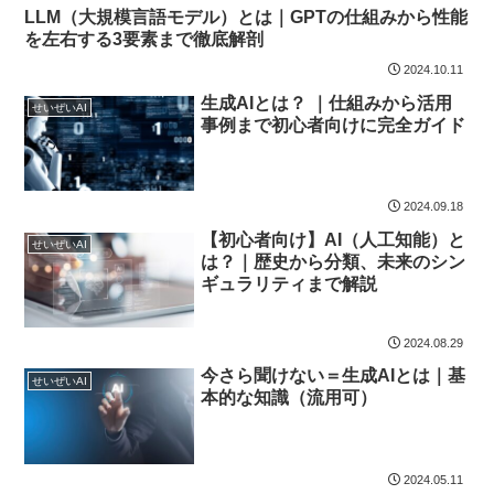
LLM（大規模言語モデル）とは｜GPTの仕組みから性能
を左右する3要素まで徹底解剖
2024.10.11
生成AIとは？ ｜仕組みから活用
せいぜいAI
事例まで初心者向けに完全ガイド
2024.09.18
【初心者向け】AI（人工知能）と
せいぜいAI
は？｜歴史から分類、未来のシン
ギュラリティまで解説
2024.08.29
今さら聞けない＝生成AIとは｜基
せいぜいAI
本的な知識（流用可）
2024.05.11