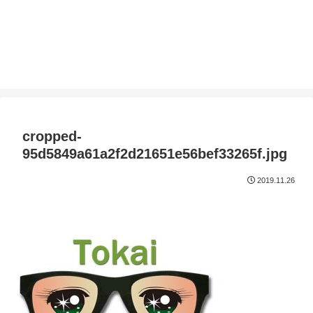
cropped-
95d5849a61a2f2d21651e56bef33265f.jpg
2019.11.26