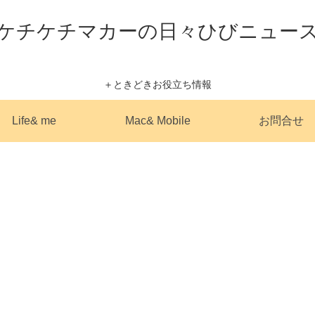
ケチケチマカーの日々ひびニュー
＋ときどきお役立ち情報
Life& me
Mac& Mobile
お問合せ