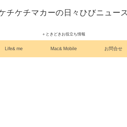
ケチケチマカーの日々ひびニュー
＋ときどきお役立ち情報
Life& me
Mac& Mobile
お問合せ