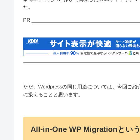
た。
PR ______________________________________
_________________________________________
ただ、Wordpressの同じ用途については、今回ご紹
に扱えることと思います。
All-in-One WP Migrat