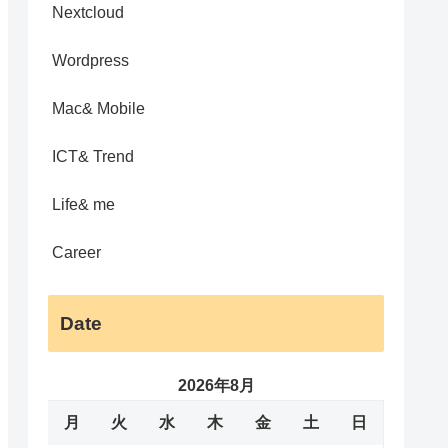
Nextcloud
Wordpress
Mac& Mobile
ICT& Trend
Life& me
Career
Date
2026年8月
月
火
水
木
金
土
日