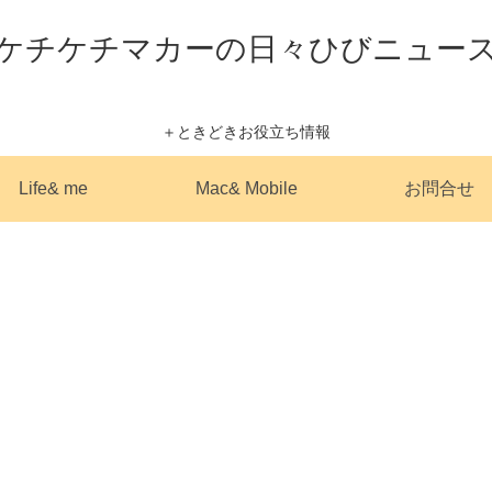
ケチケチマカーの日々ひびニュー
＋ときどきお役立ち情報
Life& me
Mac& Mobile
お問合せ