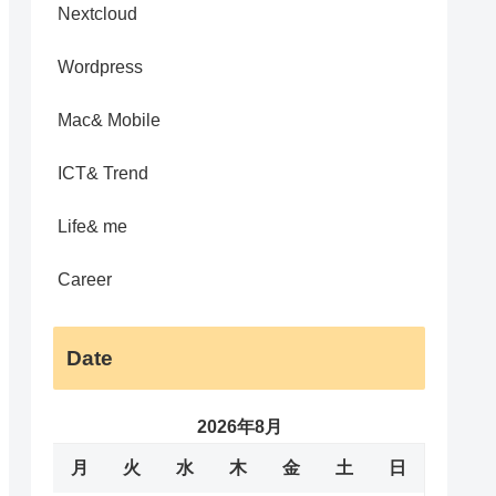
Nextcloud
Wordpress
Mac& Mobile
ICT& Trend
Life& me
Career
Date
2026年8月
月
火
水
木
金
土
日