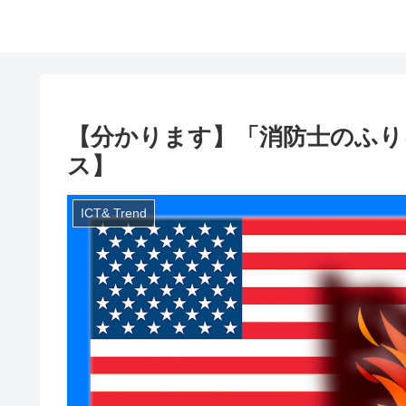
【分かります】「消防士のふり
ス】
ICT& Trend