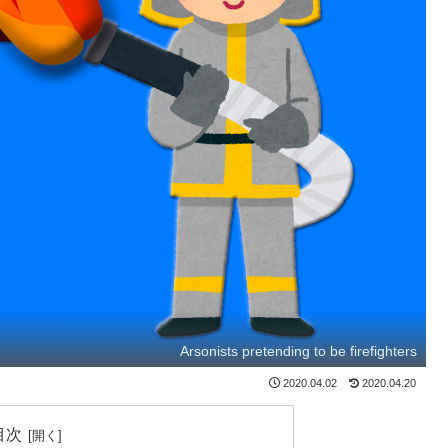
Arsonists pretending to be firefighters
2020.04.02
2020.04.20
目次