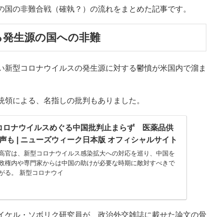
の国の非難合戦（確執？）の流れをまとめた記事です。
る発生源の国への非難
い新型コロナウイルスの発生源に対する鬱憤が米国内で溜ま
統領による、名指しの批判もありました。
コロナウイルスめぐる中国批判止まらず 医薬品供
声も | ニューズウィーク日本版 オフィシャルサイト
高官は、新型コロナウイルス感染拡大への対応を巡り、中国を
政権内や専門家からは中国の助けが必要な時期に敵対すべきで
がる。 新型コロナウイ
イケル・ソボリク研究員が、政治外交雑誌に載せた論文の骨