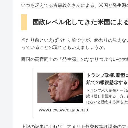
いつも冴えてる古森義久さんによる、米国と発生源
国政レベル化してきた米国によ
当たり前といえば当たり前ですが、終わりの見えな
っていることの現れともいえましょうか。
両国の高官同士の「発生源」のなすりつけ合いや大
トランプ政権､新型
給での報復懸念する
トランプ米大統領と一部
繰り返し非難する一方、
はないと懸念する声も上
www.newsweekjapan.jp
上記の記事によれば、アメリカ外交政策評議会のマ