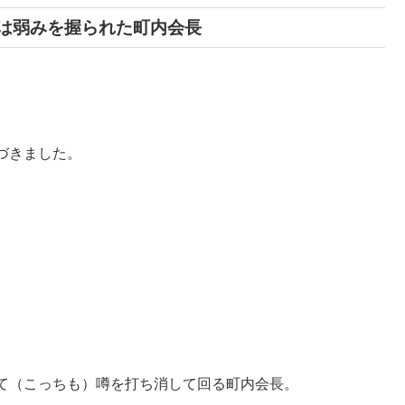
は弱みを握られた町内会長
づきました。
。
て（こっちも）噂を打ち消して回る町内会長。