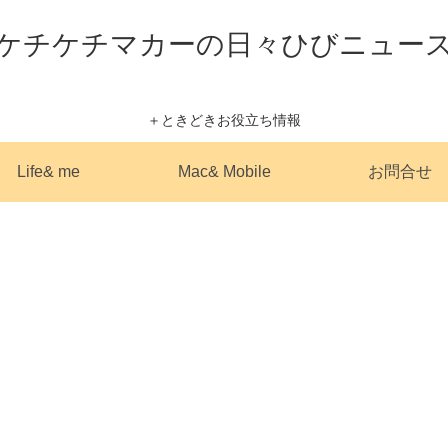
ケチケチマカーの日々ひびニュー
＋ときどきお役立ち情報
Life& me
Mac& Mobile
お問合せ