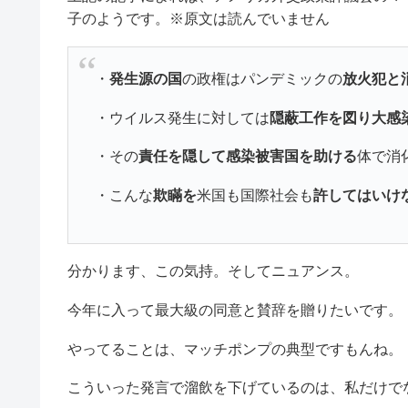
子のようです。※原文は読んでいません
・
発生源の国
の政権はパンデミックの
放火犯と
・ウイルス発生に対しては
隠蔽工作を図り大感
・その
責任を隠して感染被害国を助ける
体で消
・こんな
欺瞞を
米国も国際社会も
許してはいけ
分かります、この気持。そしてニュアンス。
今年に入って最大級の同意と賛辞を贈りたいです。
やってることは、マッチポンプの典型ですもんね。
こういった発言で溜飲を下げているのは、私だけで